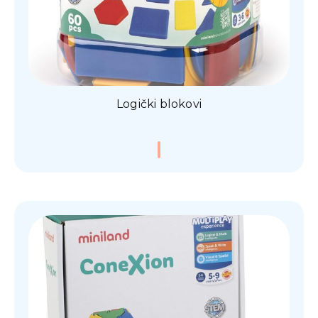
Logički blokovi
0,00
€