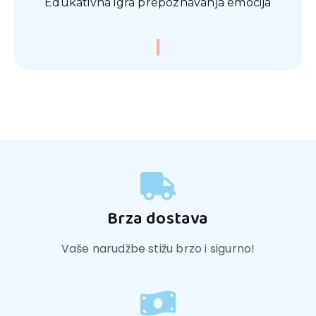
Edukativna igra prepoznavanja emocija
0,00
€
Brza dostava
Vaše narudžbe stižu brzo i sigurno!