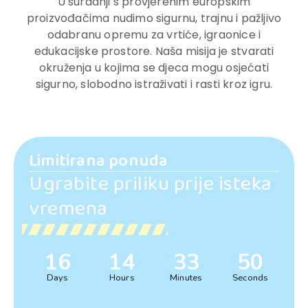
U suradnji s provjerenim europskim
proizvođačima nudimo sigurnu, trajnu i pažljivo
odabranu opremu za vrtiće, igraonice i
edukacijske prostore. Naša misija je stvarati
okruženja u kojima se djeca mogu osjećati
sigurno, slobodno istraživati i rasti kroz igru.
Limitirana ponuda
Ugrabite priliku prije isteka
vremena
16
14
33
49
Days
Hours
Minutes
Seconds