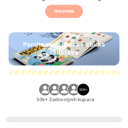
TRGOVINA
Pandina avantura – zbirka
zadataka
50k+ Zadovoljnih kupaca