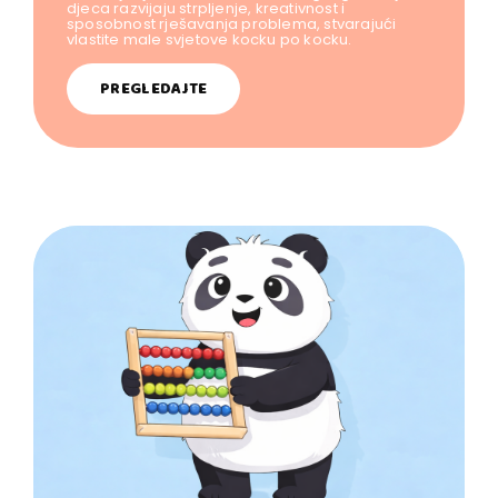
djeca razvijaju strpljenje, kreativnost i
sposobnost rješavanja problema, stvarajući
vlastite male svjetove kocku po kocku.
PREGLEDAJTE