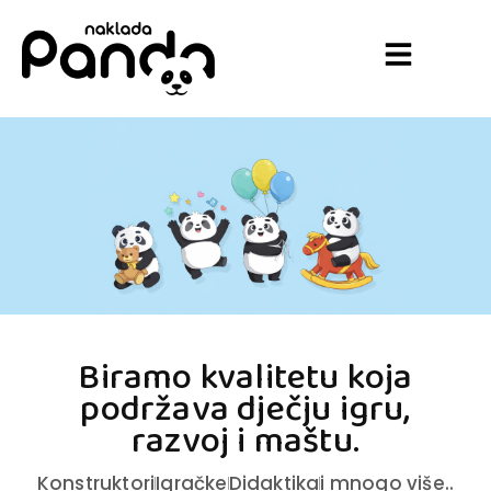
Biramo kvalitetu koja
podržava dječju igru,
razvoj i maštu.
Konstruktori
Igračke
Didaktika
i mnogo više..