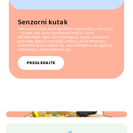
Senzorni kutak
Senzorni kutak nudi igračke koje potiču sva čula
– dodir, vid, sluh i ponekad miris – kroz
istraživanje i igru. Kroz teksture, boje, zvukove i
pokrete djeca razvijaju pažnju, koordinaciju i
motoričke sposobnosti, istovremeno uživajući u
zabavnoj i stimulativnoj igri.
PREGLEDAJTE