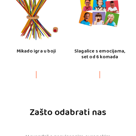
Mikado igra u boji
Slagalice s emocijama,
set od 6 komada
Zašto odabrati nas