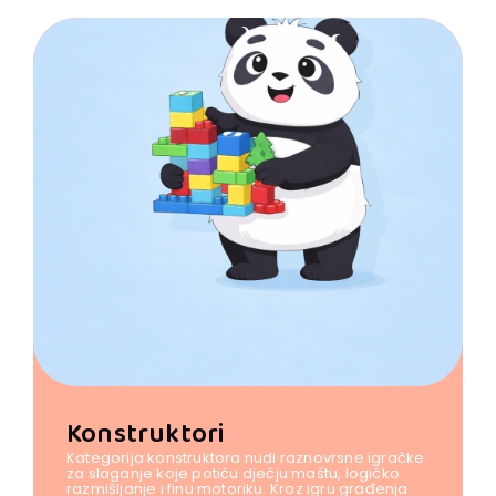
Konstruktori
Kategorija konstruktora nudi raznovrsne igračke
za slaganje koje potiču dječju maštu, logičko
razmišljanje i finu motoriku. Kroz igru građenja